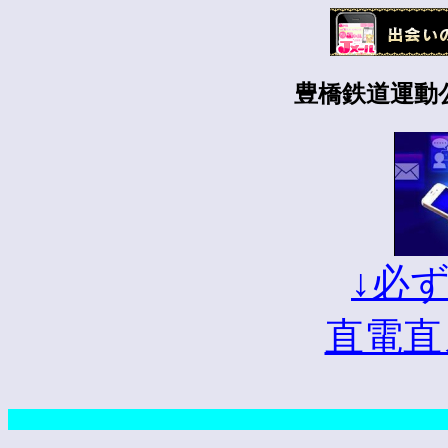
豊橋鉄道運動
↓必
直電直