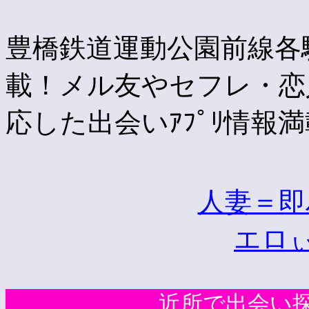
豊橋鉄道運動公園前線各
載！メル友やセフレ・恋
応した出会いｱﾌﾟﾘ情報
人妻＝即
エロぃ
近所で出会い探