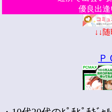
優良出逢い系
↓↓
Ｐ
・10代20代のﾋﾟﾁﾋﾟﾁ