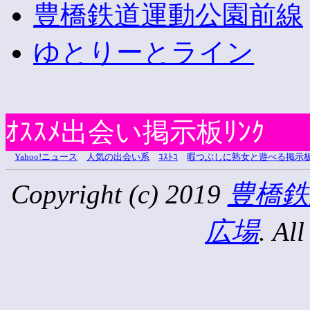
豊橋鉄道運動公園前線
ゆとりーとライン
ｵｽｽﾒ出会い掲示板ﾘﾝｸ
Yahoo!ニュース
人気の出会い系
ｺｽﾄｺ
暇つぶしに熟女と遊べる掲示
Copyright (c) 2019
豊橋鉄
広場
. All