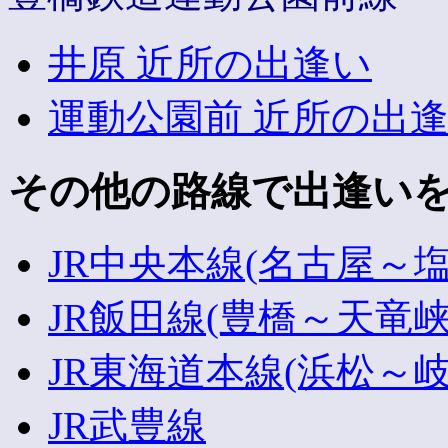
井原 近所の出逢い
運動公園前 近所の出
その他の路線で出逢い
JR中央本線(名古屋～塩
JR飯田線(豊橋～天竜峡
JR東海道本線(浜松～岐
JR武豊線