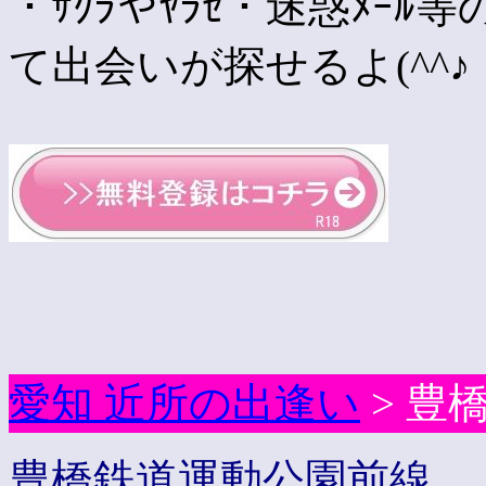
・ｻｸﾗやﾔﾗｾ・迷惑ﾒｰ
て出会いが探せるよ(^^♪
愛知 近所の出逢い
> 豊
豊橋鉄道運動公園前線