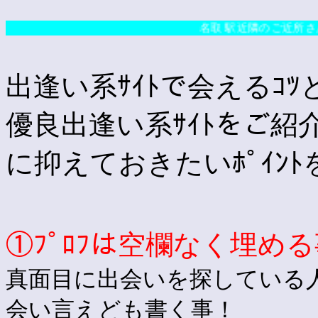
名取 駅近隣のご近所さんと近
出逢い系ｻｲﾄで会えるｺﾂ
優良出逢い系ｻｲﾄをご
に抑えておきたいﾎﾟｲﾝ
①ﾌﾟﾛﾌは空欄なく埋め
真面目に出会いを探している人
会い言えども書く事！