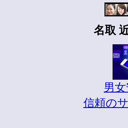
名取 
男女
信頼の