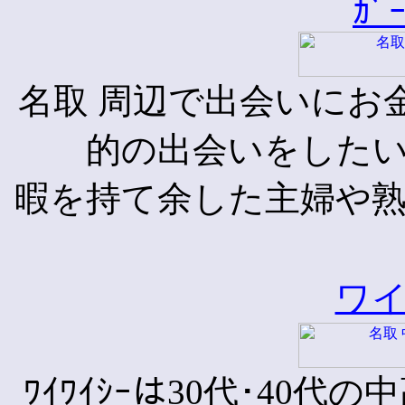
ｶﾞ
名取 周辺で出会いにお金
的の出会いをしたい
暇を持て余した主婦や熟
ワ
ﾜｲﾜｲｼｰは30代･40代