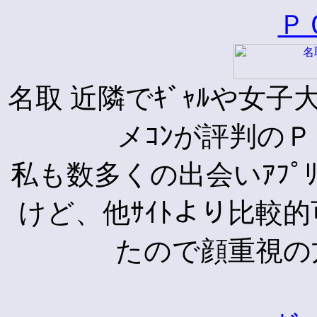
Ｐ
名取 近隣でｷﾞｬﾙや女
メｺﾝが評判の
私も数多くの出会いｱﾌ
けど、他ｻｲﾄより比較的
たので顔重視の方