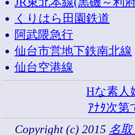
JR東北本線(黒磯～利
くりはら田園鉄道
阿武隈急行
仙台市営地下鉄南北線
仙台空港線
Hな素人
ｱﾅﾀ次第
Copyright (c) 2015
名取