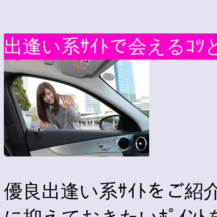
出逢い系ｻｲﾄで会えるｺﾂ
優良出逢い系ｻｲﾄをご