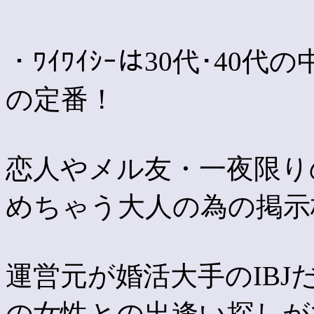
・ﾜｲﾜｲｼｰは30代･40
の定番！
恋人やメル友・一夜限り
めちゃう大人の為の掲示板
運営元が婚活大手のIB
の女性との出逢い探しがで