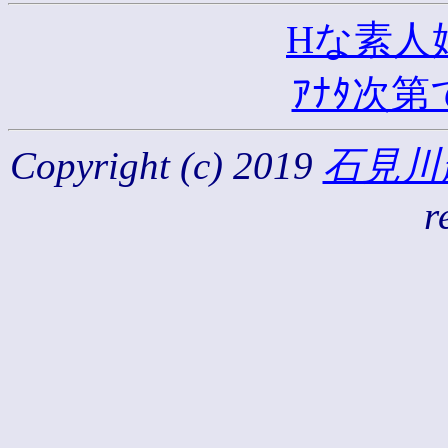
Hな素人
ｱﾅﾀ次第
Copyright (c) 2019
石見川
r