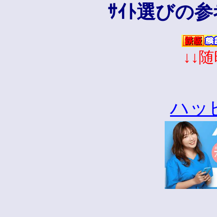
ｻｲﾄ選びの
↓↓
ハッ