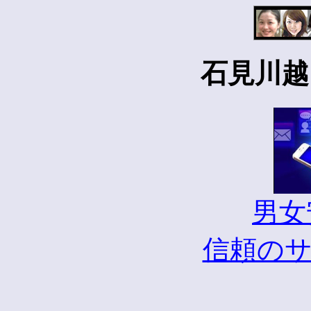
石見川越
男女
信頼の